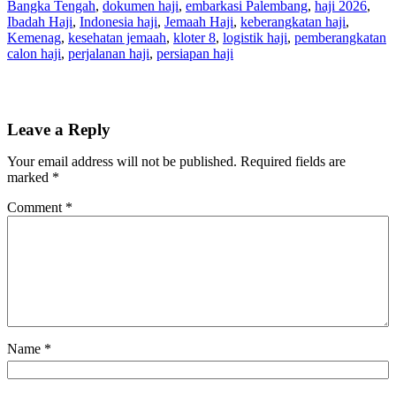
Bangka Tengah
, 
dokumen haji
, 
embarkasi Palembang
, 
haji 2026
, 
Ibadah Haji
, 
Indonesia haji
, 
Jemaah Haji
, 
keberangkatan haji
, 
Kemenag
, 
kesehatan jemaah
, 
kloter 8
, 
logistik haji
, 
pemberangkatan
calon haji
, 
perjalanan haji
, 
persiapan haji
Leave a Reply
Your email address will not be published.
Required fields are
marked
*
Comment
*
Name
*