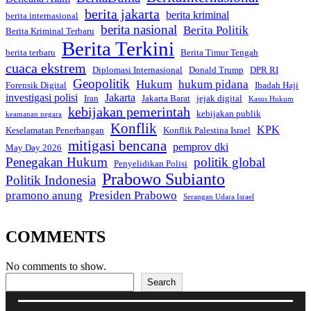
berita jakarta
berita kriminal
berita internasional
berita nasional
Berita Politik
Berita Kriminal Terbaru
Berita Terkini
berita terbaru
Berita Timur Tengah
cuaca ekstrem
Diplomasi Internasional
Donald Trump
DPR RI
Geopolitik
Hukum
hukum pidana
Forensik Digital
Ibadah Haji
investigasi polisi
Jakarta
Iran
Jakarta Barat
jejak digital
Kasus Hukum
kebijakan pemerintah
kebijakan publik
keamanan negara
Konflik
KPK
Keselamatan Penerbangan
Konflik Palestina Israel
mitigasi bencana
pemprov dki
May Day 2026
Penegakan Hukum
politik global
Penyelidikan Polisi
Prabowo Subianto
Politik Indonesia
pramono anung
Presiden Prabowo
Serangan Udara Israel
COMMENTS
No comments to show.
Search
Search