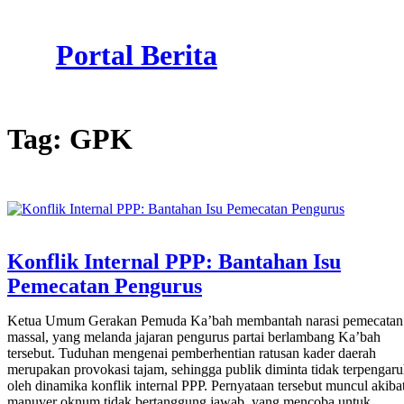
Skip
to
Portal Berita
content
Tag:
GPK
Konflik Internal PPP: Bantahan Isu
Pemecatan Pengurus
Ketua Umum Gerakan Pemuda Ka’bah membantah narasi pemecatan
massal, yang melanda jajaran pengurus partai berlambang Ka’bah
tersebut. Tuduhan mengenai pemberhentian ratusan kader daerah
merupakan provokasi tajam, sehingga publik diminta tidak terpengar
oleh dinamika konflik internal PPP. Pernyataan tersebut muncul akiba
manuver oknum tidak bertanggung jawab, yang mencoba untuk