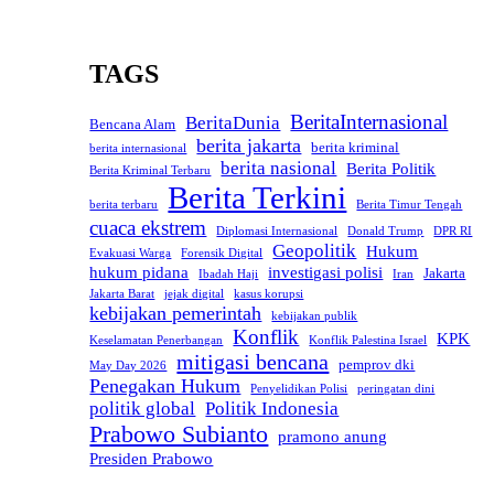
TAGS
BeritaInternasional
BeritaDunia
Bencana Alam
berita jakarta
berita kriminal
berita internasional
berita nasional
Berita Politik
Berita Kriminal Terbaru
Berita Terkini
berita terbaru
Berita Timur Tengah
cuaca ekstrem
Diplomasi Internasional
Donald Trump
DPR RI
Geopolitik
Hukum
Evakuasi Warga
Forensik Digital
hukum pidana
investigasi polisi
Jakarta
Ibadah Haji
Iran
Jakarta Barat
jejak digital
kasus korupsi
kebijakan pemerintah
kebijakan publik
Konflik
KPK
Keselamatan Penerbangan
Konflik Palestina Israel
mitigasi bencana
pemprov dki
May Day 2026
Penegakan Hukum
Penyelidikan Polisi
peringatan dini
politik global
Politik Indonesia
Prabowo Subianto
pramono anung
Presiden Prabowo