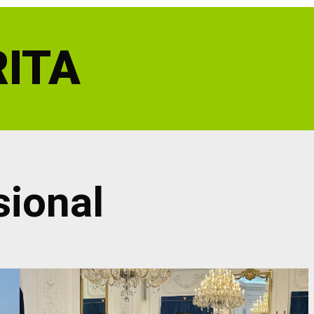
ITA
sional