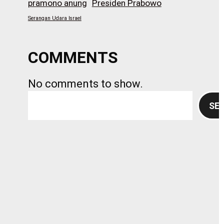
pramono anung
Presiden Prabowo
Serangan Udara Israel
COMMENTS
No comments to show.
S
SE
e
a
r
c
h