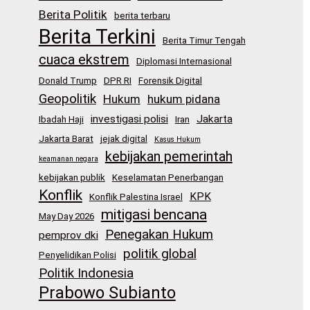
Berita Politik
berita terbaru
Berita Terkini
Berita Timur Tengah
cuaca ekstrem
Diplomasi Internasional
Donald Trump
DPR RI
Forensik Digital
Geopolitik
Hukum
hukum pidana
investigasi polisi
Jakarta
Ibadah Haji
Iran
Jakarta Barat
jejak digital
Kasus Hukum
kebijakan pemerintah
keamanan negara
kebijakan publik
Keselamatan Penerbangan
Konflik
KPK
Konflik Palestina Israel
mitigasi bencana
May Day 2026
Penegakan Hukum
pemprov dki
politik global
Penyelidikan Polisi
Politik Indonesia
Prabowo Subianto