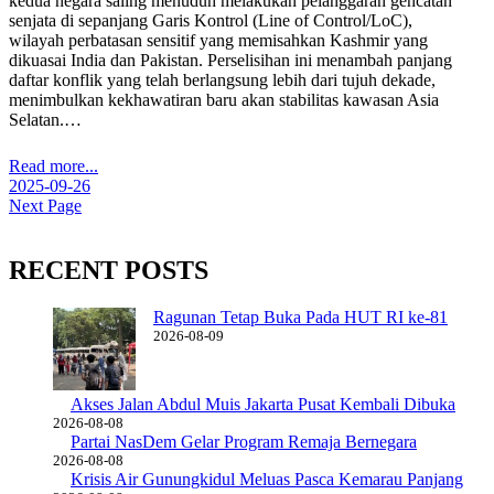
kedua negara saling menuduh melakukan pelanggaran gencatan
senjata di sepanjang Garis Kontrol (Line of Control/LoC),
wilayah perbatasan sensitif yang memisahkan Kashmir yang
dikuasai India dan Pakistan. Perselisihan ini menambah panjang
daftar konflik yang telah berlangsung lebih dari tujuh dekade,
menimbulkan kekhawatiran baru akan stabilitas kawasan Asia
Selatan.…
Read more...
2025-09-26
Next Page
RECENT POSTS
Ragunan Tetap Buka Pada HUT RI ke-81
2026-08-09
Akses Jalan Abdul Muis Jakarta Pusat Kembali Dibuka
2026-08-08
Partai NasDem Gelar Program Remaja Bernegara
2026-08-08
Krisis Air Gunungkidul Meluas Pasca Kemarau Panjang