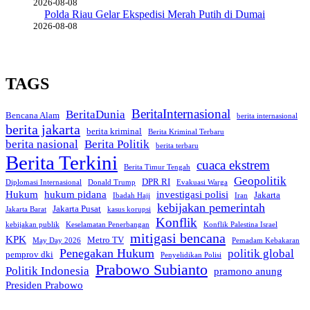
2026-08-08
Polda Riau Gelar Ekspedisi Merah Putih di Dumai
2026-08-08
TAGS
BeritaInternasional
BeritaDunia
Bencana Alam
berita internasional
berita jakarta
berita kriminal
Berita Kriminal Terbaru
berita nasional
Berita Politik
berita terbaru
Berita Terkini
cuaca ekstrem
Berita Timur Tengah
Geopolitik
DPR RI
Diplomasi Internasional
Donald Trump
Evakuasi Warga
Hukum
hukum pidana
investigasi polisi
Jakarta
Ibadah Haji
Iran
kebijakan pemerintah
Jakarta Pusat
Jakarta Barat
kasus korupsi
Konflik
kebijakan publik
Keselamatan Penerbangan
Konflik Palestina Israel
mitigasi bencana
KPK
Metro TV
May Day 2026
Pemadam Kebakaran
Penegakan Hukum
politik global
pemprov dki
Penyelidikan Polisi
Prabowo Subianto
Politik Indonesia
pramono anung
Presiden Prabowo