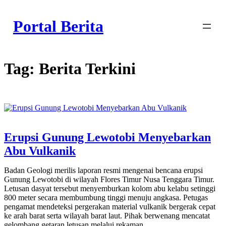
Skip
to
Portal Berita
content
Tag:
Berita Terkini
Erupsi Gunung Lewotobi Menyebarkan
Abu Vulkanik
Badan Geologi merilis laporan resmi mengenai bencana erupsi
Gunung Lewotobi di wilayah Flores Timur Nusa Tenggara Timur.
Letusan dasyat tersebut menyemburkan kolom abu kelabu setinggi
800 meter secara membumbung tinggi menuju angkasa. Petugas
pengamat mendeteksi pergerakan material vulkanik bergerak cepat
ke arah barat serta wilayah barat laut. Pihak berwenang mencatat
gelombang getaran letusan melalui rekaman…