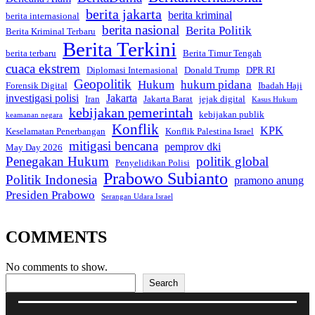
berita jakarta
berita kriminal
berita internasional
berita nasional
Berita Politik
Berita Kriminal Terbaru
Berita Terkini
berita terbaru
Berita Timur Tengah
cuaca ekstrem
Diplomasi Internasional
Donald Trump
DPR RI
Geopolitik
Hukum
hukum pidana
Forensik Digital
Ibadah Haji
investigasi polisi
Jakarta
Iran
Jakarta Barat
jejak digital
Kasus Hukum
kebijakan pemerintah
kebijakan publik
keamanan negara
Konflik
KPK
Keselamatan Penerbangan
Konflik Palestina Israel
mitigasi bencana
pemprov dki
May Day 2026
Penegakan Hukum
politik global
Penyelidikan Polisi
Prabowo Subianto
Politik Indonesia
pramono anung
Presiden Prabowo
Serangan Udara Israel
COMMENTS
No comments to show.
Search
Search