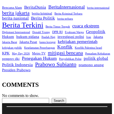
BeritaInternasional
BeritaDunia
Bencana Alam
berita internasional
berita jakarta
berita kriminal
Berita Kriminal Terbaru
berita nasional
Berita Politik
berita terbaru
Berita Terkini
cuaca ekstrem
Berita Timur Tengah
Geopolitik
DPR RI
Diplomasi Internasional
Donald Trump
Evakuasi Warga
Hukum
hukum pidana
investigasi polisi
Jakarta
Ibadah Haji
Iran
kebijakan pemerintah
Jakarta Pusat
Jakarta Barat
kasus korupsi
Konflik
kebijakan publik
Keselamatan Penerbangan
Konflik Palestina Israel
mitigasi bencana
KPK
Metro TV
May Day 2026
Pemadam Kebakaran
Penegakan Hukum
politik global
pemprov dki
Penyelidikan Polisi
Prabowo Subianto
Politik Indonesia
pramono anung
Presiden Prabowo
COMMENTS
No comments to show.
Search
Search