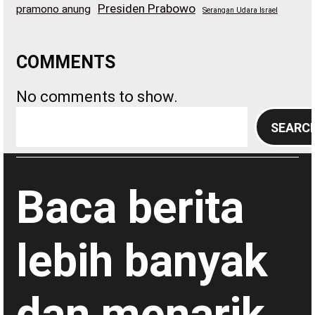
Presiden Prabowo
pramono anung
Serangan Udara Israel
COMMENTS
No comments to show.
S
SEARC
e
a
r
Baca berita
c
h
lebih banyak
dan menarik