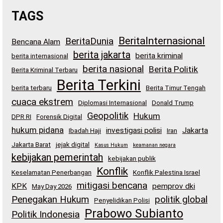
TAGS
BeritaInternasional
BeritaDunia
Bencana Alam
berita jakarta
berita kriminal
berita internasional
berita nasional
Berita Politik
Berita Kriminal Terbaru
Berita Terkini
berita terbaru
Berita Timur Tengah
cuaca ekstrem
Diplomasi Internasional
Donald Trump
Geopolitik
Hukum
DPR RI
Forensik Digital
hukum pidana
investigasi polisi
Jakarta
Ibadah Haji
Iran
Jakarta Barat
jejak digital
Kasus Hukum
keamanan negara
kebijakan pemerintah
kebijakan publik
Konflik
Keselamatan Penerbangan
Konflik Palestina Israel
mitigasi bencana
KPK
pemprov dki
May Day 2026
Penegakan Hukum
politik global
Penyelidikan Polisi
Prabowo Subianto
Politik Indonesia