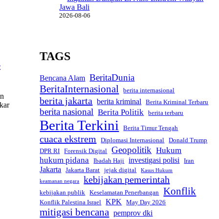
Jawa Bali
2026-08-06
TAGS
4
BeritaDunia
Bencana Alam
BeritaInternasional
berita internasional
an
berita jakarta
berita kriminal
Berita Kriminal Terbaru
kar
berita nasional
Berita Politik
berita terbaru
Berita Terkini
Berita Timur Tengah
cuaca ekstrem
Diplomasi Internasional
Donald Trump
Geopolitik
Hukum
DPR RI
Forensik Digital
hukum pidana
investigasi polisi
Ibadah Haji
Iran
Jakarta
Jakarta Barat
jejak digital
Kasus Hukum
kebijakan pemerintah
keamanan negara
Konflik
kebijakan publik
Keselamatan Penerbangan
KPK
Konflik Palestina Israel
May Day 2026
mitigasi bencana
pemprov dki