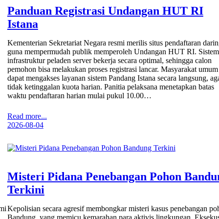
Panduan Registrasi Undangan HUT RI
Istana
Kementerian Sekretariat Negara resmi merilis situs pendaftaran darin
guna mempermudah publik memperoleh Undangan HUT RI. Sistem
infrastruktur peladen server bekerja secara optimal, sehingga calon
pemohon bisa melakukan proses registrasi lancar. Masyarakat umum
dapat mengakses layanan sistem Pandang Istana secara langsung, ag
tidak ketinggalan kuota harian. Panitia pelaksana menetapkan batas
waktu pendaftaran harian mulai pukul 10.00…
Read more...
2026-08-04
Misteri Pidana Penebangan Pohon Bandu
Terkini
mi
Kepolisian secara agresif membongkar misteri kasus penebangan po
Bandung, yang memicu kemarahan para aktivis lingkungan. Eksekus