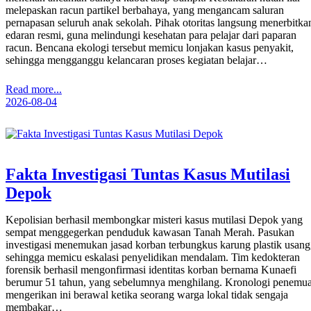
melepaskan racun partikel berbahaya, yang mengancam saluran
pernapasan seluruh anak sekolah. Pihak otoritas langsung menerbitka
edaran resmi, guna melindungi kesehatan para pelajar dari paparan
racun. Bencana ekologi tersebut memicu lonjakan kasus penyakit,
sehingga mengganggu kelancaran proses kegiatan belajar…
Read more...
2026-08-04
Fakta Investigasi Tuntas Kasus Mutilasi
Depok
Kepolisian berhasil membongkar misteri kasus mutilasi Depok yang
sempat menggegerkan penduduk kawasan Tanah Merah. Pasukan
investigasi menemukan jasad korban terbungkus karung plastik usang
sehingga memicu eskalasi penyelidikan mendalam. Tim kedokteran
forensik berhasil mengonfirmasi identitas korban bernama Kunaefi
berumur 51 tahun, yang sebelumnya menghilang. Kronologi penemu
mengerikan ini berawal ketika seorang warga lokal tidak sengaja
membakar…