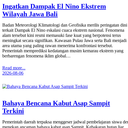
Ingatkan Dampak El Nino Ekstrem
Wilayah Jawa Bali
Badan Meteorologi Klimatologi dan Geofisika merilis peringatan dini
terkait Dampak El Nino eskalasi cuaca ekstrem nasional. Fenomena
alam tersebut kini resmi memasuki fase kuat yang berpotensi terus
meningkat secara signifikan. Kawasan Pulau Jawa serta Bali menjadi
area utama yang paling rawan menerima konfrontasi tersebut.
Pemerintah memprediksi kedatangan musim kemarau ekstrem yang
berbarengan fenomena iklim global…
Read more...
2026-08-06
Bahaya Bencana Kabut Asap Sampit
Terkini
Pemerintah daerah terpaksa menggeser jadwal pembelajaran siswa de
menekan ancaman bahaya kabut asap Sampit. Kebakaran hutan liar