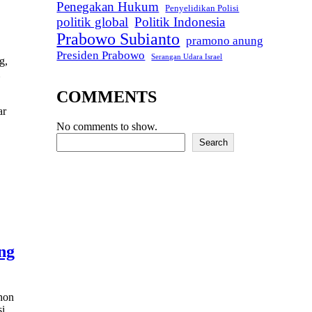
Penegakan Hukum
Penyelidikan Polisi
politik global
Politik Indonesia
Prabowo Subianto
pramono anung
Presiden Prabowo
Serangan Udara Israel
g,
COMMENTS
ar
No comments to show.
Search
Search
ng
hon
i