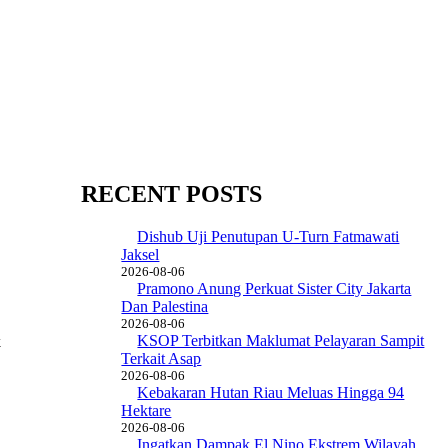
RECENT POSTS
Dishub Uji Penutupan U-Turn Fatmawati
Jaksel
2026-08-06
Pramono Anung Perkuat Sister City Jakarta
Dan Palestina
2026-08-06
KSOP Terbitkan Maklumat Pelayaran Sampit
k
Terkait Asap
2026-08-06
Kebakaran Hutan Riau Meluas Hingga 94
Hektare
2026-08-06
Ingatkan Dampak El Nino Ekstrem Wilayah