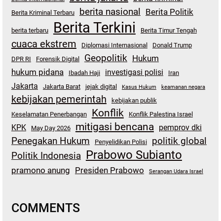
berita nasional
Berita Politik
Berita Kriminal Terbaru
Berita Terkini
berita terbaru
Berita Timur Tengah
cuaca ekstrem
Diplomasi Internasional
Donald Trump
Geopolitik
Hukum
DPR RI
Forensik Digital
hukum pidana
investigasi polisi
Ibadah Haji
Iran
Jakarta
Jakarta Barat
jejak digital
Kasus Hukum
keamanan negara
kebijakan pemerintah
kebijakan publik
Konflik
Keselamatan Penerbangan
Konflik Palestina Israel
mitigasi bencana
KPK
pemprov dki
May Day 2026
Penegakan Hukum
politik global
Penyelidikan Polisi
Prabowo Subianto
Politik Indonesia
pramono anung
Presiden Prabowo
Serangan Udara Israel
COMMENTS