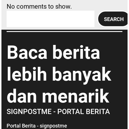
No comments to show.
S
SEARCH
e
a
r
Baca berita
c
h
lebih banyak
dan menarik
SIGNPOSTME - PORTAL BERITA
Portal Berita - signpostme