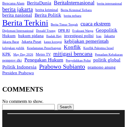
BeritaInternasional
BeritaDunia
Bencana Alam
berita internasional
berita jakarta
berita kriminal
Berita Kriminal Terbaru
berita nasional
Berita Politik
berita terbaru
Berita Terkini
cuaca ekstrem
Berita Timur Tengah
Geopolitik
DPR RI
Diplomasi Internasional
Donald Trump
Evakuasi Warga
Hukum
hukum pidana
investigasi polisi
Jakarta
Ibadah Haji
Iran
kebijakan pemerintah
Jakarta Pusat
Jakarta Barat
kasus korupsi
Konflik
kebijakan publik
Keselamatan Penerbangan
Konflik Palestina Israel
mitigasi bencana
KPK
Metro TV
May Day 2026
Pemadam Kebakaran
Penegakan Hukum
politik global
pemprov dki
Penyelidikan Polisi
Prabowo Subianto
Politik Indonesia
pramono anung
Presiden Prabowo
COMMENTS
No comments to show.
Search
Search