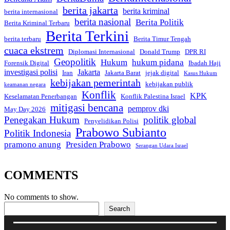
berita jakarta
berita kriminal
berita internasional
berita nasional
Berita Politik
Berita Kriminal Terbaru
Berita Terkini
berita terbaru
Berita Timur Tengah
cuaca ekstrem
Diplomasi Internasional
Donald Trump
DPR RI
Geopolitik
Hukum
hukum pidana
Forensik Digital
Ibadah Haji
investigasi polisi
Jakarta
Iran
Jakarta Barat
jejak digital
Kasus Hukum
kebijakan pemerintah
kebijakan publik
keamanan negara
Konflik
KPK
Keselamatan Penerbangan
Konflik Palestina Israel
mitigasi bencana
pemprov dki
May Day 2026
Penegakan Hukum
politik global
Penyelidikan Polisi
Prabowo Subianto
Politik Indonesia
pramono anung
Presiden Prabowo
Serangan Udara Israel
COMMENTS
No comments to show.
Search
Search