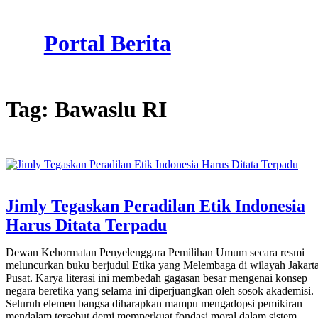
Skip
to
Portal Berita
content
Tag:
Bawaslu RI
Jimly Tegaskan Peradilan Etik Indonesia
Harus Ditata Terpadu
Dewan Kehormatan Penyelenggara Pemilihan Umum secara resmi
meluncurkan buku berjudul Etika yang Melembaga di wilayah Jakart
Pusat. Karya literasi ini membedah gagasan besar mengenai konsep
negara beretika yang selama ini diperjuangkan oleh sosok akademisi.
Seluruh elemen bangsa diharapkan mampu mengadopsi pemikiran
mendalam tersebut demi memperkuat fondasi moral dalam sistem