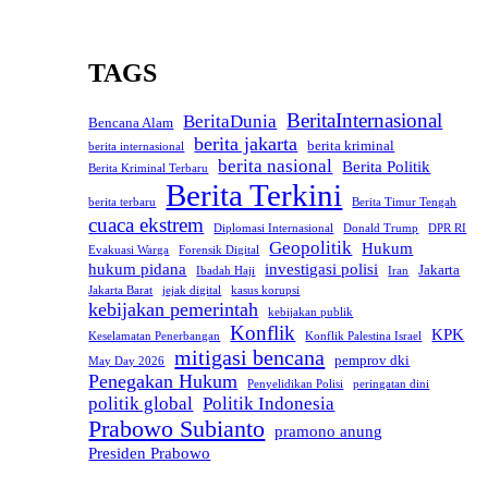
TAGS
BeritaInternasional
BeritaDunia
Bencana Alam
berita jakarta
berita kriminal
berita internasional
berita nasional
Berita Politik
Berita Kriminal Terbaru
Berita Terkini
berita terbaru
Berita Timur Tengah
cuaca ekstrem
Diplomasi Internasional
Donald Trump
DPR RI
Geopolitik
Hukum
Evakuasi Warga
Forensik Digital
hukum pidana
investigasi polisi
Jakarta
Ibadah Haji
Iran
Jakarta Barat
jejak digital
kasus korupsi
kebijakan pemerintah
kebijakan publik
Konflik
KPK
Keselamatan Penerbangan
Konflik Palestina Israel
mitigasi bencana
pemprov dki
May Day 2026
Penegakan Hukum
Penyelidikan Polisi
peringatan dini
politik global
Politik Indonesia
Prabowo Subianto
pramono anung
Presiden Prabowo