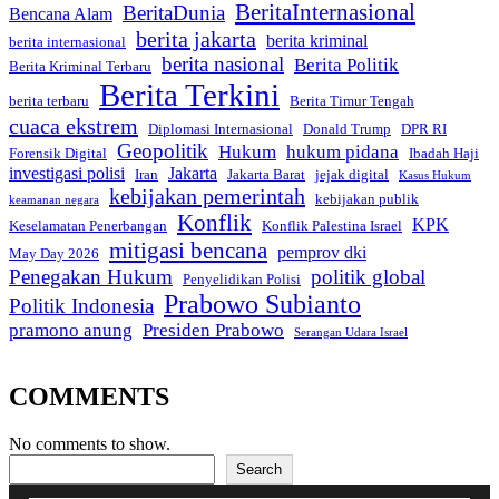
BeritaInternasional
BeritaDunia
Bencana Alam
berita jakarta
berita kriminal
berita internasional
berita nasional
Berita Politik
Berita Kriminal Terbaru
Berita Terkini
berita terbaru
Berita Timur Tengah
cuaca ekstrem
Diplomasi Internasional
Donald Trump
DPR RI
Geopolitik
Hukum
hukum pidana
Forensik Digital
Ibadah Haji
investigasi polisi
Jakarta
Iran
Jakarta Barat
jejak digital
Kasus Hukum
kebijakan pemerintah
kebijakan publik
keamanan negara
Konflik
KPK
Keselamatan Penerbangan
Konflik Palestina Israel
mitigasi bencana
pemprov dki
May Day 2026
Penegakan Hukum
politik global
Penyelidikan Polisi
Prabowo Subianto
Politik Indonesia
pramono anung
Presiden Prabowo
Serangan Udara Israel
COMMENTS
No comments to show.
Search
Search