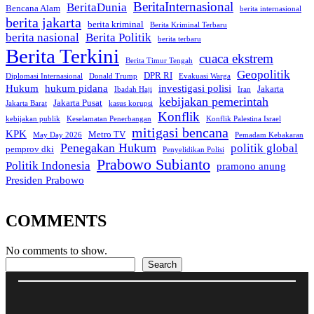
BeritaInternasional
BeritaDunia
Bencana Alam
berita internasional
berita jakarta
berita kriminal
Berita Kriminal Terbaru
berita nasional
Berita Politik
berita terbaru
Berita Terkini
cuaca ekstrem
Berita Timur Tengah
Geopolitik
DPR RI
Diplomasi Internasional
Donald Trump
Evakuasi Warga
Hukum
hukum pidana
investigasi polisi
Jakarta
Ibadah Haji
Iran
kebijakan pemerintah
Jakarta Pusat
Jakarta Barat
kasus korupsi
Konflik
kebijakan publik
Keselamatan Penerbangan
Konflik Palestina Israel
mitigasi bencana
KPK
Metro TV
May Day 2026
Pemadam Kebakaran
Penegakan Hukum
politik global
pemprov dki
Penyelidikan Polisi
Prabowo Subianto
Politik Indonesia
pramono anung
Presiden Prabowo
COMMENTS
No comments to show.
Search
Search