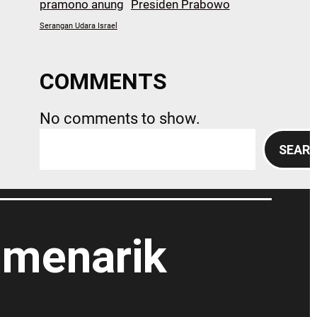
pramono anung
Presiden Prabowo
Serangan Udara Israel
COMMENTS
No comments to show.
S
SEAR
e
a
r
c
h
 menarik