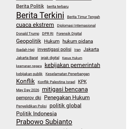
Berita Politik
berita terbaru
Berita Terkini
Berita Timur Tengah
cuaca ekstrem
Diplomasi Internasional
Donald Trump
DPR RI
Forensik Digital
Geopolitik
Hukum
hukum pidana
investigasi polisi
Jakarta
Ibadah Haji
Iran
Jakarta Barat
jejak digital
Kasus Hukum
kebijakan pemerintah
keamanan negara
kebijakan publik
Keselamatan Penerbangan
Konflik
KPK
Konflik Palestina Israel
mitigasi bencana
May Day 2026
Penegakan Hukum
pemprov dki
politik global
Penyelidikan Polisi
Politik Indonesia
Prabowo Subianto