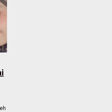
i
leh