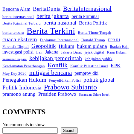
BeritaInternasional
BeritaDunia
Bencana Alam
berita jakarta
berita kriminal
berita internasional
berita nasional
Berita Politik
Berita Kriminal Terbaru
Berita Terkini
berita terbaru
Berita Timur Tengah
cuaca ekstrem
Diplomasi Internasional
Donald Trump
DPR RI
Geopolitik
Hukum
hukum pidana
Forensik Digital
Ibadah Haji
investigasi polisi
Jakarta
Iran
Jakarta Barat
jejak digital
Kasus Hukum
kebijakan pemerintah
kebijakan publik
keamanan negara
Konflik
KPK
Keselamatan Penerbangan
Konflik Palestina Israel
mitigasi bencana
pemprov dki
May Day 2026
Penegakan Hukum
politik global
Penyelidikan Polisi
Prabowo Subianto
Politik Indonesia
pramono anung
Presiden Prabowo
Serangan Udara Israel
COMMENTS
No comments to show.
Search
Search