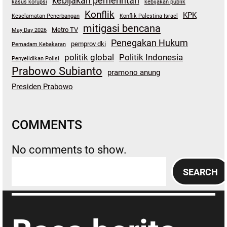
kebijakan pemerintah
kasus korupsi
kebijakan publik
Konflik
KPK
Keselamatan Penerbangan
Konflik Palestina Israel
mitigasi bencana
Metro TV
May Day 2026
Penegakan Hukum
pemprov dki
Pemadam Kebakaran
politik global
Politik Indonesia
Penyelidikan Polisi
Prabowo Subianto
pramono anung
Presiden Prabowo
COMMENTS
No comments to show.
S
SEARCH
e
a
r
c