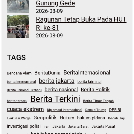
Gunung Gede
2026-08-09
Ragunan Tetap Buka Pada HUT
RI ke-81
2026-08-09
TAGS
BeritaInternasional
BeritaDunia
Bencana Alam
berita jakarta
berita kriminal
berita internasional
berita nasional
Berita Politik
Berita Kriminal Terbaru
Berita Terkini
berita terbaru
Berita Timur Tengah
cuaca ekstrem
DPR RI
Diplomasi Internasional
Donald Trump
Geopolitik
Hukum
hukum pidana
Evakuasi Warga
Ibadah Haji
investigasi polisi
Jakarta
Jakarta Pusat
Iran
Jakarta Barat