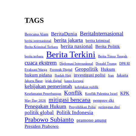
TAGS
BeritaInternasional
BeritaDunia
Bencana Alam
berita jakarta
berita kriminal
berita internasional
berita nasional
Berita Politik
Berita Kriminal Terbaru
Berita Terkini
berita terbaru
Berita Timur Tengah
cuaca ekstrem
Diplomasi Internasional
Donald Trump
DPR RI
Geopolitik
Hukum
Evakuasi Warga
Forensik Digital
hukum pidana
investigasi polisi
Jakarta
Ibadah Haji
Iran
Jakarta Barat
jejak digital
kasus korupsi
kebijakan pemerintah
kebijakan publik
Konflik
KPK
Keselamatan Penerbangan
Konflik Palestina Israel
mitigasi bencana
pemprov dki
May Day 2026
Penegakan Hukum
Penyelidikan Polisi
peringatan dini
politik global
Politik Indonesia
Prabowo Subianto
pramono anung
Presiden Prabowo