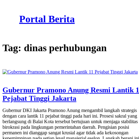
Skip
to
Portal Berita
content
Tag:
dinas perhubungan
Gubernur Pramono Anung Resmi Lantik 
Pejabat Tinggi Jakarta
Gubernur DKI Jakarta Pramono Anung mengambil langkah strategis
dengan cara lantik 11 pejabat tinggi pada hari ini. Prosesi sakral yang
berlangsung di Balai Kota tersebut bertujuan untuk menjaga stabilitas
birokrasi pada lingkungan pemerintahan daerah. Pengisian posisi
permanen ini dianggap sangat krusial agar tidak ada kekosongan
kepemimpinan pada setiap level manajerial eselon. Langkah berani in