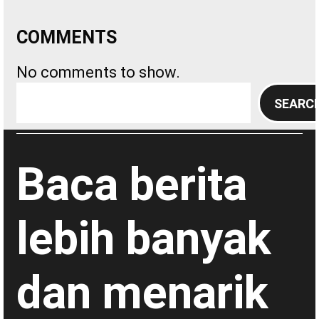
COMMENTS
No comments to show.
S
SEARC
e
a
r
Baca berita
c
h
lebih banyak
dan menarik