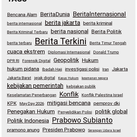
BeritaInternasional
BeritaDunia
Bencana Alam
berita jakarta
berita kriminal
berita internasional
berita nasional
Berita Politik
Berita Kriminal Terbaru
Berita Terkini
berita terbaru
Berita Timur Tengah
cuaca ekstrem
Diplomasi Internasional
Donald Trump
Geopolitik
Hukum
DPR RI
Forensik Digital
hukum pidana
investigasi polisi
Jakarta
Ibadah Haji
Iran
Jakarta Barat
jejak digital
Kasus Hukum
keamanan negara
kebijakan pemerintah
kebijakan publik
Konflik
Keselamatan Penerbangan
Konflik Palestina Israel
mitigasi bencana
KPK
pemprov dki
May Day 2026
Penegakan Hukum
politik global
Penyelidikan Polisi
Prabowo Subianto
Politik Indonesia
Presiden Prabowo
pramono anung
Serangan Udara Israel