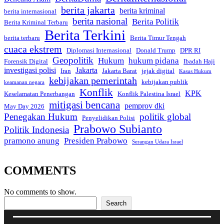
berita jakarta
berita kriminal
berita internasional
berita nasional
Berita Politik
Berita Kriminal Terbaru
Berita Terkini
berita terbaru
Berita Timur Tengah
cuaca ekstrem
Diplomasi Internasional
Donald Trump
DPR RI
Geopolitik
Hukum
hukum pidana
Forensik Digital
Ibadah Haji
investigasi polisi
Jakarta
Iran
Jakarta Barat
jejak digital
Kasus Hukum
kebijakan pemerintah
kebijakan publik
keamanan negara
Konflik
KPK
Keselamatan Penerbangan
Konflik Palestina Israel
mitigasi bencana
pemprov dki
May Day 2026
Penegakan Hukum
politik global
Penyelidikan Polisi
Prabowo Subianto
Politik Indonesia
pramono anung
Presiden Prabowo
Serangan Udara Israel
COMMENTS
No comments to show.
Search
Search