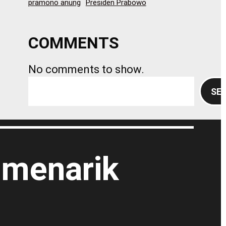
pramono anung
Presiden Prabowo
COMMENTS
No comments to show.
S
SE
e
a
r
c
h
 menarik