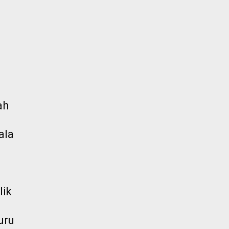
ah
ala
lik
uru