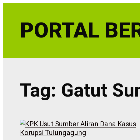
Skip
to
PORTAL BER
content
Tag:
Gatut Su