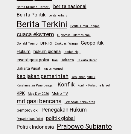
berita nasional
Berita Kriminal Terbaru
Berita Politik
berita terbaru
Berita Terkini
Berita Timur Tengah
cuaca ekstrem
Diplomasi Internasional
Geopolitik
DPR RI
Donald Trump
Evakuasi Warga
Hukum
hukum pidana
Ibadah Haji
investigasi polisi
Jakarta
Iran
Jakarta Barat
Jakarta Pusat
kasus korupsi
kebijakan pemerintah
kebijakan publik
Konflik
Keselamatan Penerbangan
Konflik Palestina Israel
KPK
Metro TV
May Day 2026
mitigasi bencana
Pemadam Kebakaran
Penegakan Hukum
pemprov dki
politik global
Penyelidikan Polisi
Prabowo Subianto
Politik Indonesia