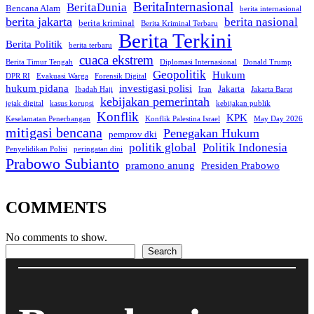
BeritaInternasional
BeritaDunia
Bencana Alam
berita internasional
berita jakarta
berita nasional
berita kriminal
Berita Kriminal Terbaru
Berita Terkini
Berita Politik
berita terbaru
cuaca ekstrem
Berita Timur Tengah
Diplomasi Internasional
Donald Trump
Geopolitik
Hukum
DPR RI
Evakuasi Warga
Forensik Digital
hukum pidana
investigasi polisi
Jakarta
Ibadah Haji
Iran
Jakarta Barat
kebijakan pemerintah
jejak digital
kasus korupsi
kebijakan publik
Konflik
KPK
Keselamatan Penerbangan
Konflik Palestina Israel
May Day 2026
mitigasi bencana
Penegakan Hukum
pemprov dki
politik global
Politik Indonesia
Penyelidikan Polisi
peringatan dini
Prabowo Subianto
pramono anung
Presiden Prabowo
COMMENTS
No comments to show.
Search
Search