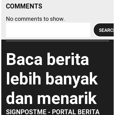
COMMENTS
No comments to show.
S
SEARC
e
a
r
Baca berita
c
h
lebih banyak
dan menarik
SIGNPOSTME - PORTAL BERITA