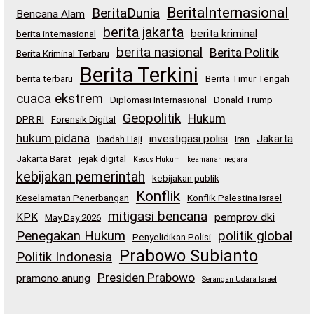
BeritaInternasional
BeritaDunia
Bencana Alam
berita jakarta
berita kriminal
berita internasional
berita nasional
Berita Politik
Berita Kriminal Terbaru
Berita Terkini
berita terbaru
Berita Timur Tengah
cuaca ekstrem
Diplomasi Internasional
Donald Trump
Geopolitik
Hukum
DPR RI
Forensik Digital
hukum pidana
investigasi polisi
Jakarta
Ibadah Haji
Iran
Jakarta Barat
jejak digital
Kasus Hukum
keamanan negara
kebijakan pemerintah
kebijakan publik
Konflik
Keselamatan Penerbangan
Konflik Palestina Israel
mitigasi bencana
KPK
pemprov dki
May Day 2026
Penegakan Hukum
politik global
Penyelidikan Polisi
Prabowo Subianto
Politik Indonesia
Presiden Prabowo
pramono anung
Serangan Udara Israel