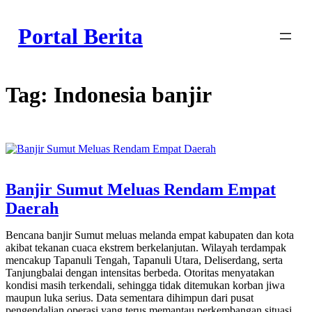
Skip
to
Portal Berita
content
Tag:
Indonesia banjir
Banjir Sumut Meluas Rendam Empat
Daerah
Bencana banjir Sumut meluas melanda empat kabupaten dan kota
akibat tekanan cuaca ekstrem berkelanjutan. Wilayah terdampak
mencakup Tapanuli Tengah, Tapanuli Utara, Deliserdang, serta
Tanjungbalai dengan intensitas berbeda. Otoritas menyatakan
kondisi masih terkendali, sehingga tidak ditemukan korban jiwa
maupun luka serius. Data sementara dihimpun dari pusat
pengendalian operasi yang terus memantau perkembangan situasi