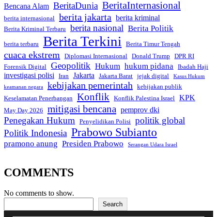
BeritaInternasional
BeritaDunia
Bencana Alam
berita jakarta
berita kriminal
berita internasional
berita nasional
Berita Politik
Berita Kriminal Terbaru
Berita Terkini
berita terbaru
Berita Timur Tengah
cuaca ekstrem
Diplomasi Internasional
Donald Trump
DPR RI
Geopolitik
Hukum
hukum pidana
Forensik Digital
Ibadah Haji
investigasi polisi
Jakarta
Iran
Jakarta Barat
jejak digital
Kasus Hukum
kebijakan pemerintah
kebijakan publik
keamanan negara
Konflik
KPK
Keselamatan Penerbangan
Konflik Palestina Israel
mitigasi bencana
pemprov dki
May Day 2026
Penegakan Hukum
politik global
Penyelidikan Polisi
Prabowo Subianto
Politik Indonesia
pramono anung
Presiden Prabowo
Serangan Udara Israel
COMMENTS
No comments to show.
Search
Search