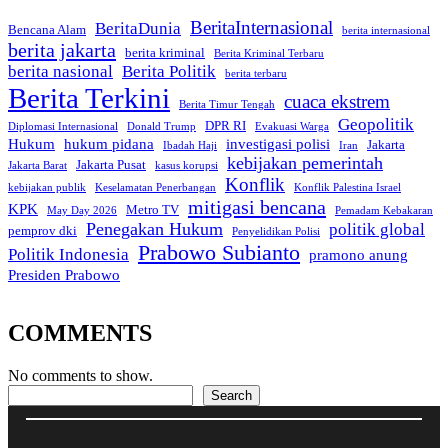
BeritaInternasional
BeritaDunia
Bencana Alam
berita internasional
berita jakarta
berita kriminal
Berita Kriminal Terbaru
berita nasional
Berita Politik
berita terbaru
Berita Terkini
cuaca ekstrem
Berita Timur Tengah
Geopolitik
DPR RI
Diplomasi Internasional
Donald Trump
Evakuasi Warga
Hukum
hukum pidana
investigasi polisi
Jakarta
Ibadah Haji
Iran
kebijakan pemerintah
Jakarta Pusat
Jakarta Barat
kasus korupsi
Konflik
kebijakan publik
Keselamatan Penerbangan
Konflik Palestina Israel
mitigasi bencana
KPK
Metro TV
May Day 2026
Pemadam Kebakaran
Penegakan Hukum
politik global
pemprov dki
Penyelidikan Polisi
Prabowo Subianto
Politik Indonesia
pramono anung
Presiden Prabowo
COMMENTS
No comments to show.
Search
Search