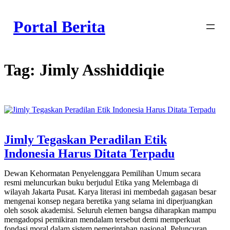
Skip
to
Portal Berita
content
Tag:
Jimly Asshiddiqie
Jimly Tegaskan Peradilan Etik
Indonesia Harus Ditata Terpadu
Dewan Kehormatan Penyelenggara Pemilihan Umum secara
resmi meluncurkan buku berjudul Etika yang Melembaga di
wilayah Jakarta Pusat. Karya literasi ini membedah gagasan besar
mengenai konsep negara beretika yang selama ini diperjuangkan
oleh sosok akademisi. Seluruh elemen bangsa diharapkan mampu
mengadopsi pemikiran mendalam tersebut demi memperkuat
fondasi moral dalam sistem pemerintahan nasional. Peluncuran