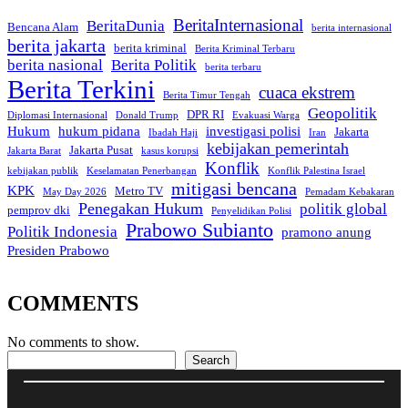
BeritaInternasional
BeritaDunia
Bencana Alam
berita internasional
berita jakarta
berita kriminal
Berita Kriminal Terbaru
berita nasional
Berita Politik
berita terbaru
Berita Terkini
cuaca ekstrem
Berita Timur Tengah
Geopolitik
DPR RI
Diplomasi Internasional
Donald Trump
Evakuasi Warga
Hukum
hukum pidana
investigasi polisi
Jakarta
Ibadah Haji
Iran
kebijakan pemerintah
Jakarta Pusat
Jakarta Barat
kasus korupsi
Konflik
kebijakan publik
Keselamatan Penerbangan
Konflik Palestina Israel
mitigasi bencana
KPK
Metro TV
May Day 2026
Pemadam Kebakaran
Penegakan Hukum
politik global
pemprov dki
Penyelidikan Polisi
Prabowo Subianto
Politik Indonesia
pramono anung
Presiden Prabowo
COMMENTS
No comments to show.
Search
Search