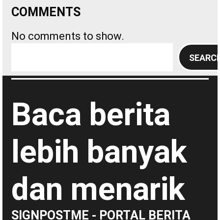
COMMENTS
No comments to show.
S
SEARC
e
a
r
Baca berita
c
h
lebih banyak
dan menarik
SIGNPOSTME - PORTAL BERITA