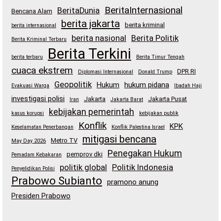
BeritaInternasional
BeritaDunia
Bencana Alam
berita jakarta
berita kriminal
berita internasional
berita nasional
Berita Politik
Berita Kriminal Terbaru
Berita Terkini
berita terbaru
Berita Timur Tengah
cuaca ekstrem
DPR RI
Diplomasi Internasional
Donald Trump
Geopolitik
Hukum
hukum pidana
Evakuasi Warga
Ibadah Haji
investigasi polisi
Jakarta
Jakarta Pusat
Iran
Jakarta Barat
kebijakan pemerintah
kasus korupsi
kebijakan publik
Konflik
KPK
Keselamatan Penerbangan
Konflik Palestina Israel
mitigasi bencana
Metro TV
May Day 2026
Penegakan Hukum
pemprov dki
Pemadam Kebakaran
politik global
Politik Indonesia
Penyelidikan Polisi
Prabowo Subianto
pramono anung
Presiden Prabowo