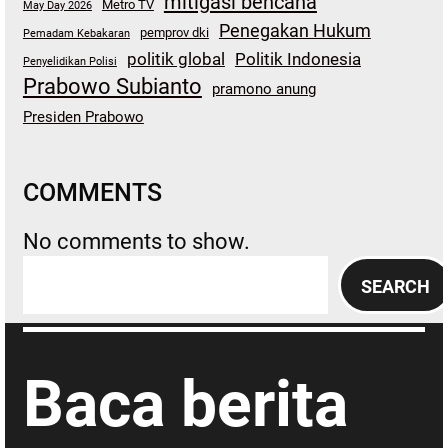
mitigasi bencana
Metro TV
May Day 2026
Penegakan Hukum
pemprov dki
Pemadam Kebakaran
politik global
Politik Indonesia
Penyelidikan Polisi
Prabowo Subianto
pramono anung
Presiden Prabowo
COMMENTS
No comments to show.
S
SEARCH
e
a
r
Baca berita
c
h