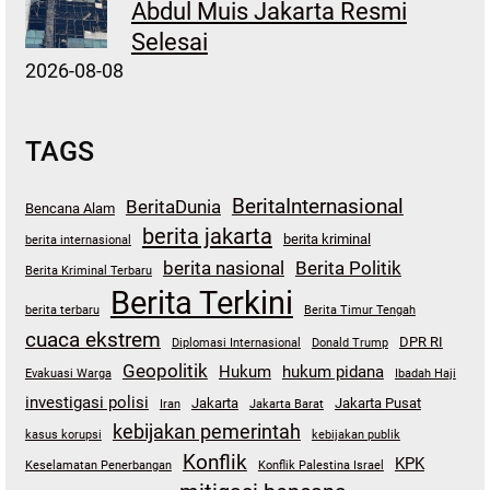
Abdul Muis Jakarta Resmi
Selesai
2026-08-08
TAGS
BeritaInternasional
BeritaDunia
Bencana Alam
berita jakarta
berita kriminal
berita internasional
berita nasional
Berita Politik
Berita Kriminal Terbaru
Berita Terkini
berita terbaru
Berita Timur Tengah
cuaca ekstrem
DPR RI
Diplomasi Internasional
Donald Trump
Geopolitik
Hukum
hukum pidana
Evakuasi Warga
Ibadah Haji
investigasi polisi
Jakarta
Jakarta Pusat
Iran
Jakarta Barat
kebijakan pemerintah
kasus korupsi
kebijakan publik
Konflik
KPK
Keselamatan Penerbangan
Konflik Palestina Israel