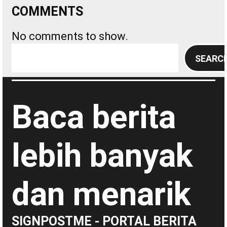
COMMENTS
No comments to show.
S
SEARC
e
a
r
Baca berita
c
h
lebih banyak
dan menarik
SIGNPOSTME - PORTAL BERITA