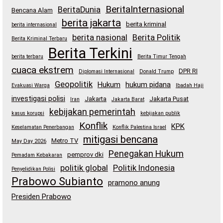
BeritaInternasional
BeritaDunia
Bencana Alam
berita jakarta
berita kriminal
berita internasional
berita nasional
Berita Politik
Berita Kriminal Terbaru
Berita Terkini
berita terbaru
Berita Timur Tengah
cuaca ekstrem
DPR RI
Diplomasi Internasional
Donald Trump
Geopolitik
Hukum
hukum pidana
Evakuasi Warga
Ibadah Haji
investigasi polisi
Jakarta
Jakarta Pusat
Iran
Jakarta Barat
kebijakan pemerintah
kasus korupsi
kebijakan publik
Konflik
KPK
Keselamatan Penerbangan
Konflik Palestina Israel
mitigasi bencana
Metro TV
May Day 2026
Penegakan Hukum
pemprov dki
Pemadam Kebakaran
politik global
Politik Indonesia
Penyelidikan Polisi
Prabowo Subianto
pramono anung
Presiden Prabowo