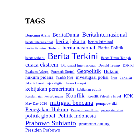
TAGS
BeritaInternasional
BeritaDunia
Bencana Alam
berita jakarta
berita kriminal
berita internasional
berita nasional
Berita Politik
Berita Kriminal Terbaru
Berita Terkini
berita terbaru
Berita Timur Tengah
cuaca ekstrem
Diplomasi Internasional
Donald Trump
DPR RI
Geopolitik
Hukum
Evakuasi Warga
Forensik Digital
hukum pidana
investigasi polisi
Jakarta
Ibadah Haji
Iran
Jakarta Barat
jejak digital
kasus korupsi
kebijakan pemerintah
kebijakan publik
Konflik
KPK
Keselamatan Penerbangan
Konflik Palestina Israel
mitigasi bencana
pemprov dki
May Day 2026
Penegakan Hukum
Penyelidikan Polisi
peringatan dini
politik global
Politik Indonesia
Prabowo Subianto
pramono anung
Presiden Prabowo