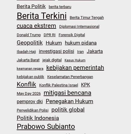
Berita Politik
berita terbaru
Berita Terkini
Berita Timur Tengah
cuaca ekstrem
Diplomasi Internasional
Donald Trump
DPR RI
Forensik Digital
Geopolitik
Hukum
hukum pidana
investigasi polisi
Jakarta
Ibadah Haji
Iran
Jakarta Barat
jejak digital
Kasus Hukum
kebijakan pemerintah
keamanan negara
kebijakan publik
Keselamatan Penerbangan
Konflik
KPK
Konflik Palestina Israel
mitigasi bencana
May Day 2026
Penegakan Hukum
pemprov dki
politik global
Penyelidikan Polisi
Politik Indonesia
Prabowo Subianto