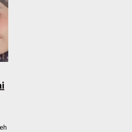
i
leh