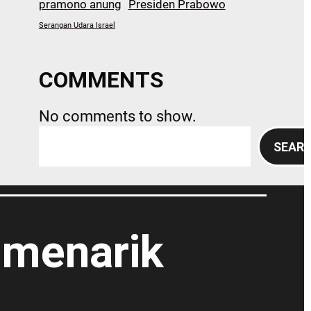
pramono anung
Presiden Prabowo
Serangan Udara Israel
COMMENTS
No comments to show.
S
SEAR
e
a
r
c
h
 menarik