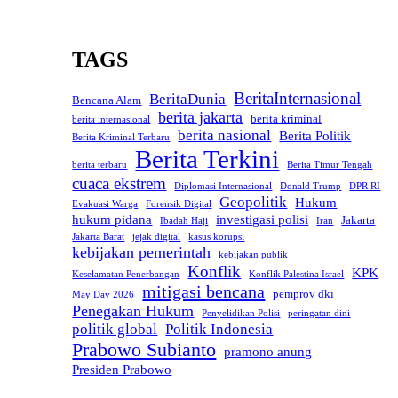
TAGS
BeritaInternasional
BeritaDunia
Bencana Alam
berita jakarta
berita kriminal
berita internasional
berita nasional
Berita Politik
Berita Kriminal Terbaru
Berita Terkini
berita terbaru
Berita Timur Tengah
cuaca ekstrem
Diplomasi Internasional
Donald Trump
DPR RI
Geopolitik
Hukum
Evakuasi Warga
Forensik Digital
hukum pidana
investigasi polisi
Jakarta
Ibadah Haji
Iran
Jakarta Barat
jejak digital
kasus korupsi
kebijakan pemerintah
kebijakan publik
Konflik
KPK
Keselamatan Penerbangan
Konflik Palestina Israel
mitigasi bencana
pemprov dki
May Day 2026
Penegakan Hukum
Penyelidikan Polisi
peringatan dini
politik global
Politik Indonesia
Prabowo Subianto
pramono anung
Presiden Prabowo