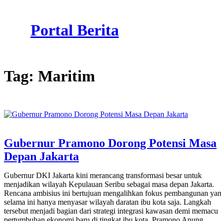
Skip
to
Portal Berita
content
Tag:
Maritim
Gubernur Pramono Dorong Potensi Masa
Depan Jakarta
Gubernur DKI Jakarta kini merancang transformasi besar untuk
menjadikan wilayah Kepulauan Seribu sebagai masa depan Jakarta.
Rencana ambisius ini bertujuan mengalihkan fokus pembangunan ya
selama ini hanya menyasar wilayah daratan ibu kota saja. Langkah
tersebut menjadi bagian dari strategi integrasi kawasan demi memacu
pertumbuhan ekonomi baru di tingkat ibu kota. Pramono Anung