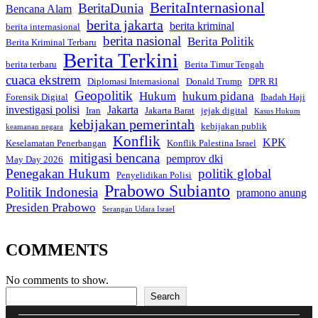
BeritaInternasional
BeritaDunia
Bencana Alam
berita jakarta
berita kriminal
berita internasional
berita nasional
Berita Politik
Berita Kriminal Terbaru
Berita Terkini
berita terbaru
Berita Timur Tengah
cuaca ekstrem
Diplomasi Internasional
Donald Trump
DPR RI
Geopolitik
Hukum
hukum pidana
Forensik Digital
Ibadah Haji
investigasi polisi
Jakarta
Iran
Jakarta Barat
jejak digital
Kasus Hukum
kebijakan pemerintah
kebijakan publik
keamanan negara
Konflik
KPK
Keselamatan Penerbangan
Konflik Palestina Israel
mitigasi bencana
pemprov dki
May Day 2026
Penegakan Hukum
politik global
Penyelidikan Polisi
Prabowo Subianto
Politik Indonesia
pramono anung
Presiden Prabowo
Serangan Udara Israel
COMMENTS
No comments to show.
Search
Search