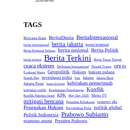
2026-08-08
TAGS
BeritaInternasional
BeritaDunia
Bencana Alam
berita jakarta
berita kriminal
berita internasional
berita nasional
Berita Politik
Berita Kriminal Terbaru
Berita Terkini
berita terbaru
Berita Timur Tengah
cuaca ekstrem
DPR RI
Diplomasi Internasional
Donald Trump
Geopolitik
Hukum
hukum pidana
Evakuasi Warga
investigasi polisi
Jakarta
Ibadah Haji
Iran
Jakarta Barat
kebijakan pemerintah
Jakarta Pusat
kasus korupsi
Konflik
kebijakan publik
Keselamatan Penerbangan
KPK
Metro TV
Konflik Palestina Israel
May Day 2026
mitigasi bencana
pemprov dki
Pemadam Kebakaran
Penegakan Hukum
politik global
Penyelidikan Polisi
Prabowo Subianto
Politik Indonesia
pramono anung
Presiden Prabowo