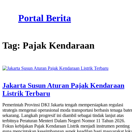
Skip
to
Portal Berita
content
Tag:
Pajak Kendaraan
Jakarta Susun Aturan Pajak Kendaraan
Listrik Terbaru
Pemerintah Provinsi DKI Jakarta tengah mempersiapkan regulasi
strategis mengenai operasional moda transportasi berbasis tenaga bate
sekarang. Langkah progresif ini diambil sebagai tindak lanjut atas
terbitnya Peraturan Menteri Dalam Negeri Nomor 11 Tahun 2026.
Fokus kebijakan Pajak Kendaraan Listrik menjadi instrumen penting
guna menciptakan keseimbangan aspek keadilan bagi masyarakat loka