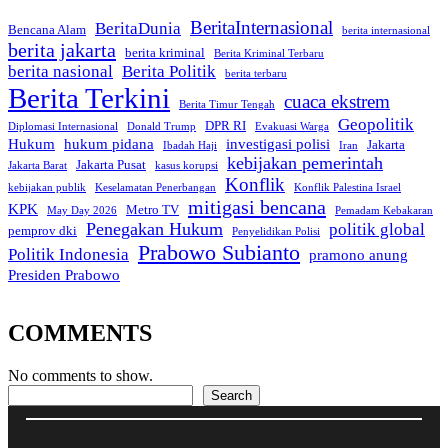
BeritaInternasional
BeritaDunia
Bencana Alam
berita internasional
berita jakarta
berita kriminal
Berita Kriminal Terbaru
berita nasional
Berita Politik
berita terbaru
Berita Terkini
cuaca ekstrem
Berita Timur Tengah
Geopolitik
DPR RI
Diplomasi Internasional
Donald Trump
Evakuasi Warga
Hukum
hukum pidana
investigasi polisi
Jakarta
Ibadah Haji
Iran
kebijakan pemerintah
Jakarta Pusat
Jakarta Barat
kasus korupsi
Konflik
kebijakan publik
Keselamatan Penerbangan
Konflik Palestina Israel
mitigasi bencana
KPK
Metro TV
May Day 2026
Pemadam Kebakaran
Penegakan Hukum
politik global
pemprov dki
Penyelidikan Polisi
Prabowo Subianto
Politik Indonesia
pramono anung
Presiden Prabowo
COMMENTS
No comments to show.
Search
Search