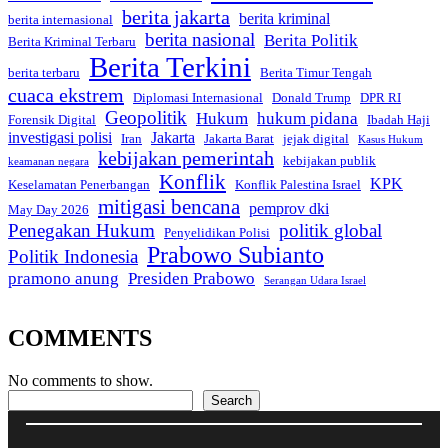
berita jakarta
berita kriminal
berita internasional
berita nasional
Berita Politik
Berita Kriminal Terbaru
Berita Terkini
berita terbaru
Berita Timur Tengah
cuaca ekstrem
Diplomasi Internasional
Donald Trump
DPR RI
Geopolitik
Hukum
hukum pidana
Forensik Digital
Ibadah Haji
investigasi polisi
Jakarta
Iran
Jakarta Barat
jejak digital
Kasus Hukum
kebijakan pemerintah
kebijakan publik
keamanan negara
Konflik
KPK
Keselamatan Penerbangan
Konflik Palestina Israel
mitigasi bencana
pemprov dki
May Day 2026
Penegakan Hukum
politik global
Penyelidikan Polisi
Prabowo Subianto
Politik Indonesia
pramono anung
Presiden Prabowo
Serangan Udara Israel
COMMENTS
No comments to show.
Search
Search