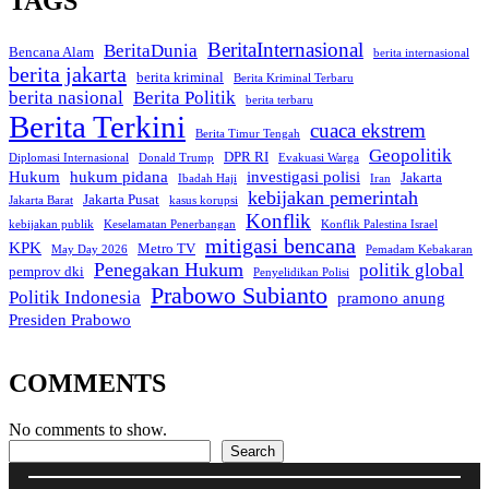
TAGS
BeritaInternasional
BeritaDunia
Bencana Alam
berita internasional
berita jakarta
berita kriminal
Berita Kriminal Terbaru
berita nasional
Berita Politik
berita terbaru
Berita Terkini
cuaca ekstrem
Berita Timur Tengah
Geopolitik
DPR RI
Diplomasi Internasional
Donald Trump
Evakuasi Warga
Hukum
hukum pidana
investigasi polisi
Jakarta
Ibadah Haji
Iran
kebijakan pemerintah
Jakarta Pusat
Jakarta Barat
kasus korupsi
Konflik
kebijakan publik
Keselamatan Penerbangan
Konflik Palestina Israel
mitigasi bencana
KPK
Metro TV
May Day 2026
Pemadam Kebakaran
Penegakan Hukum
politik global
pemprov dki
Penyelidikan Polisi
Prabowo Subianto
Politik Indonesia
pramono anung
Presiden Prabowo
COMMENTS
No comments to show.
Search
Search