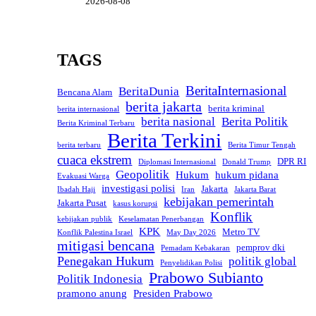
2026-08-08
TAGS
BeritaInternasional
BeritaDunia
Bencana Alam
berita jakarta
berita kriminal
berita internasional
berita nasional
Berita Politik
Berita Kriminal Terbaru
Berita Terkini
berita terbaru
Berita Timur Tengah
cuaca ekstrem
DPR RI
Diplomasi Internasional
Donald Trump
Geopolitik
Hukum
hukum pidana
Evakuasi Warga
investigasi polisi
Jakarta
Ibadah Haji
Iran
Jakarta Barat
kebijakan pemerintah
Jakarta Pusat
kasus korupsi
Konflik
kebijakan publik
Keselamatan Penerbangan
KPK
Metro TV
Konflik Palestina Israel
May Day 2026
mitigasi bencana
pemprov dki
Pemadam Kebakaran
Penegakan Hukum
politik global
Penyelidikan Polisi
Prabowo Subianto
Politik Indonesia
pramono anung
Presiden Prabowo