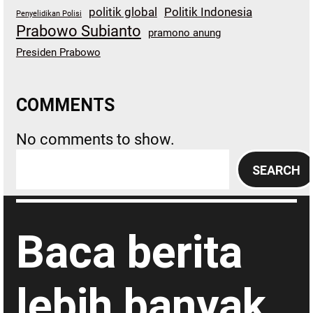
politik global
Politik Indonesia
Penyelidikan Polisi
Prabowo Subianto
pramono anung
Presiden Prabowo
COMMENTS
No comments to show.
S
SEARCH
e
a
r
Baca berita
c
h
lebih banyak