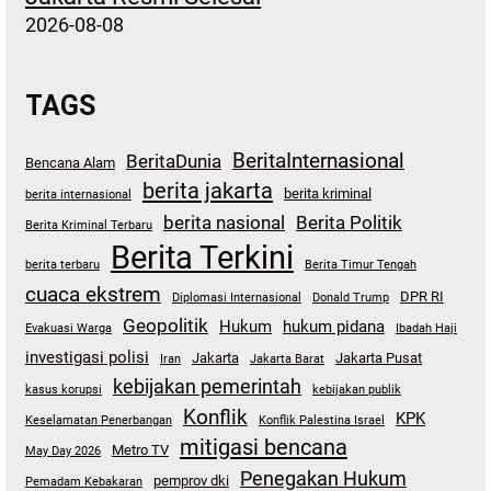
2026-08-08
TAGS
BeritaInternasional
BeritaDunia
Bencana Alam
berita jakarta
berita kriminal
berita internasional
berita nasional
Berita Politik
Berita Kriminal Terbaru
Berita Terkini
berita terbaru
Berita Timur Tengah
cuaca ekstrem
DPR RI
Diplomasi Internasional
Donald Trump
Geopolitik
Hukum
hukum pidana
Evakuasi Warga
Ibadah Haji
investigasi polisi
Jakarta
Jakarta Pusat
Iran
Jakarta Barat
kebijakan pemerintah
kasus korupsi
kebijakan publik
Konflik
KPK
Keselamatan Penerbangan
Konflik Palestina Israel
mitigasi bencana
Metro TV
May Day 2026
Penegakan Hukum
pemprov dki
Pemadam Kebakaran