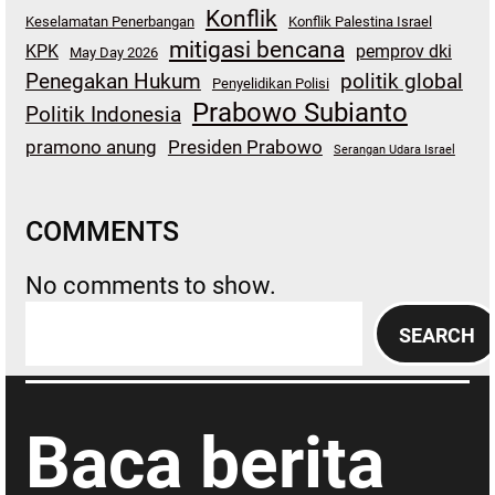
Konflik
Keselamatan Penerbangan
Konflik Palestina Israel
mitigasi bencana
KPK
pemprov dki
May Day 2026
Penegakan Hukum
politik global
Penyelidikan Polisi
Prabowo Subianto
Politik Indonesia
pramono anung
Presiden Prabowo
Serangan Udara Israel
COMMENTS
No comments to show.
S
SEARCH
e
a
r
Baca berita
c
h