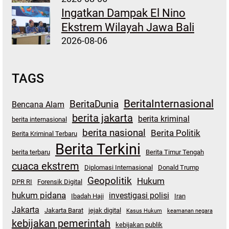
Ingatkan Dampak El Nino
Ekstrem Wilayah Jawa Bali
2026-08-06
TAGS
BeritaInternasional
BeritaDunia
Bencana Alam
berita jakarta
berita kriminal
berita internasional
berita nasional
Berita Politik
Berita Kriminal Terbaru
Berita Terkini
berita terbaru
Berita Timur Tengah
cuaca ekstrem
Diplomasi Internasional
Donald Trump
Geopolitik
Hukum
DPR RI
Forensik Digital
hukum pidana
investigasi polisi
Ibadah Haji
Iran
Jakarta
Jakarta Barat
jejak digital
Kasus Hukum
keamanan negara
kebijakan pemerintah
kebijakan publik