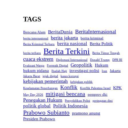
TAGS
BeritaInternasional
BeritaDunia
Bencana Alam
berita jakarta
berita kriminal
berita internasional
berita nasional
Berita Politik
Berita Kriminal Terbaru
Berita Terkini
berita terbaru
Berita Timur Tengah
cuaca ekstrem
Diplomasi Internasional
Donald Trump
DPR RI
Geopolitik
Hukum
Evakuasi Warga
Forensik Digital
hukum pidana
investigasi polisi
Jakarta
Ibadah Haji
Iran
Jakarta Barat
jejak digital
kasus korupsi
kebijakan pemerintah
kebijakan publik
Konflik
KPK
Keselamatan Penerbangan
Konflik Palestina Israel
mitigasi bencana
pemprov dki
May Day 2026
Penegakan Hukum
Penyelidikan Polisi
peringatan dini
politik global
Politik Indonesia
Prabowo Subianto
pramono anung
Presiden Prabowo