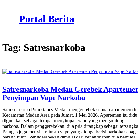
Skip
to
Portal Berita
content
Tag:
Satresnarkoba
Satresnarkoba Medan Gerebek Aparteme
Penyimpan Vape Narkoba
Satresnarkoba Polrestabes Medan menggerebek sebuah apartemen di
Kecamatan Medan Area pada Jumat, 1 Mei 2026. Apartemen itu didu
digunakan sebagai tempat menyimpan vape yang mengandung
narkoba. Dalam penggerebekan, dua pria ditangkap sebagai tersangka
Petugas juga menyita ratusan vape yang diduga berisi narkoba sebaga
barang bukti. Penggerebekan dimulai dari penangkapan dua pemuda