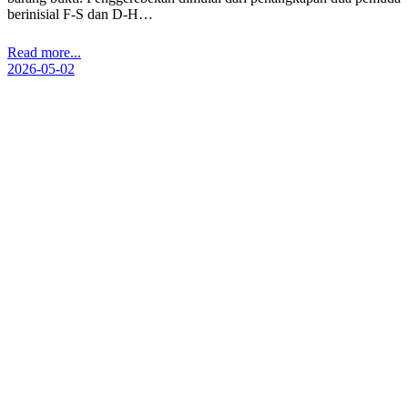
berinisial F-S dan D-H…
Read more...
2026-05-02