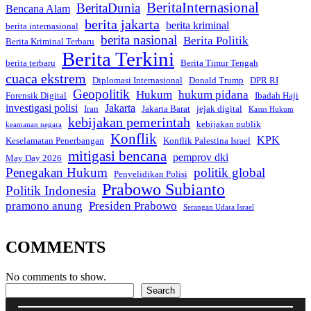
BeritaInternasional
BeritaDunia
Bencana Alam
berita jakarta
berita kriminal
berita internasional
berita nasional
Berita Politik
Berita Kriminal Terbaru
Berita Terkini
berita terbaru
Berita Timur Tengah
cuaca ekstrem
Diplomasi Internasional
Donald Trump
DPR RI
Geopolitik
Hukum
hukum pidana
Forensik Digital
Ibadah Haji
investigasi polisi
Jakarta
Iran
Jakarta Barat
jejak digital
Kasus Hukum
kebijakan pemerintah
kebijakan publik
keamanan negara
Konflik
KPK
Keselamatan Penerbangan
Konflik Palestina Israel
mitigasi bencana
pemprov dki
May Day 2026
Penegakan Hukum
politik global
Penyelidikan Polisi
Prabowo Subianto
Politik Indonesia
pramono anung
Presiden Prabowo
Serangan Udara Israel
COMMENTS
No comments to show.
Search
Search