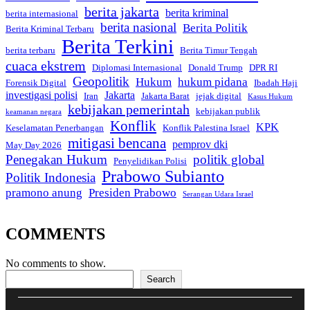
berita jakarta
berita kriminal
berita internasional
berita nasional
Berita Politik
Berita Kriminal Terbaru
Berita Terkini
berita terbaru
Berita Timur Tengah
cuaca ekstrem
Diplomasi Internasional
Donald Trump
DPR RI
Geopolitik
Hukum
hukum pidana
Forensik Digital
Ibadah Haji
investigasi polisi
Jakarta
Iran
Jakarta Barat
jejak digital
Kasus Hukum
kebijakan pemerintah
kebijakan publik
keamanan negara
Konflik
KPK
Keselamatan Penerbangan
Konflik Palestina Israel
mitigasi bencana
pemprov dki
May Day 2026
Penegakan Hukum
politik global
Penyelidikan Polisi
Prabowo Subianto
Politik Indonesia
pramono anung
Presiden Prabowo
Serangan Udara Israel
COMMENTS
No comments to show.
Search
Search