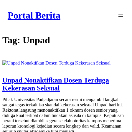
Skip
to
Portal Berita
content
Tag:
Unpad
Unpad Nonaktifkan Dosen Terduga
Kekerasan Seksual
Pihak Universitas Padjadjaran secara resmi mengambil langkah
sangat tegas terkait isu skandal kekerasan seksual Unpad hari ini.
Rektorat langsung menonaktifkan 1 oknum dosen senior yang
diduga kuat terlibat dalam tindakan asusila di kampus. Keputusan
berani tersebut diambil segera setelah otoritas kampus menerima
laporan kronologi kejadian secara lengkap dan valid. Keamanan
seluruh sivitas akademika kini menjadi…