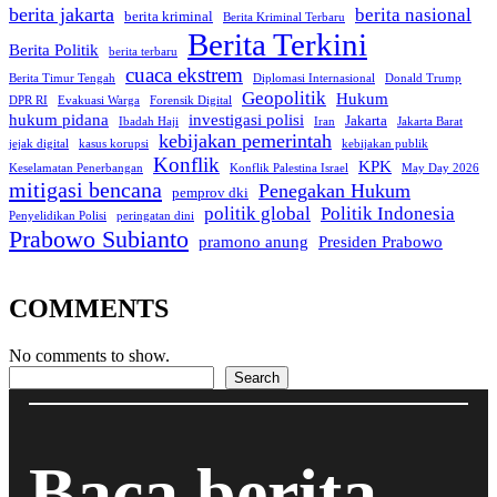
berita jakarta
berita nasional
berita kriminal
Berita Kriminal Terbaru
Berita Terkini
Berita Politik
berita terbaru
cuaca ekstrem
Berita Timur Tengah
Diplomasi Internasional
Donald Trump
Geopolitik
Hukum
DPR RI
Evakuasi Warga
Forensik Digital
hukum pidana
investigasi polisi
Jakarta
Ibadah Haji
Iran
Jakarta Barat
kebijakan pemerintah
jejak digital
kasus korupsi
kebijakan publik
Konflik
KPK
Keselamatan Penerbangan
Konflik Palestina Israel
May Day 2026
mitigasi bencana
Penegakan Hukum
pemprov dki
politik global
Politik Indonesia
Penyelidikan Polisi
peringatan dini
Prabowo Subianto
pramono anung
Presiden Prabowo
COMMENTS
No comments to show.
Search
Search
Baca berita