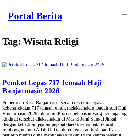
Skip
to
Portal Berita
content
Tag:
Wisata Religi
Pemkot Lepas 717 Jemaah Haji
Banjarmasin 2026
Pemerintah Kota Banjarmasin secara resmi melepas
keberangkatan 717 jemaah untuk melaksanakan ibadah suci Haji
Banjarmasin 2026 tahun ini. Prosesi pelepasan yang berlangsung
khidmat tersebut dilaksanakan di Masjid Jami Sungai Jingah
dengan kehadiran jajaran pejabat daerah setempat. Seluruh
rombongan tamu Allah kini telah menyatakan kesiapan fisik
maupun mental guna menunaikan rukun Islam kelima tersebut.