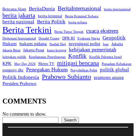
BeritaInternasional
BeritaDunia
Bencana Alam
berita internasional
berita jakarta
berita kriminal
Berita Kriminal Terbaru
berita nasional
Berita Politik
berita terbaru
Berita Terkini
cuaca ekstrem
Berita Timur Tengah
Geopolitik
DPR RI
Diplomasi Internasional
Donald Trump
Evakuasi Warga
Hukum
hukum pidana
investigasi polisi
Jakarta
Ibadah Haji
Iran
kebijakan pemerintah
Jakarta Pusat
Jakarta Barat
kasus korupsi
Konflik
kebijakan publik
Keselamatan Penerbangan
Konflik Palestina Israel
mitigasi bencana
KPK
Metro TV
May Day 2026
Pemadam Kebakaran
Penegakan Hukum
politik global
pemprov dki
Penyelidikan Polisi
Prabowo Subianto
Politik Indonesia
pramono anung
Presiden Prabowo
COMMENTS
No comments to show.
Search
Search