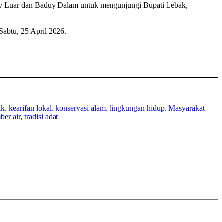
duy Luar dan Baduy Dalam untuk mengunjungi Bupati Lebak,
Sabtu, 25 April 2026.
ak
, 
kearifan lokal
, 
konservasi alam
, 
lingkungan hidup
, 
Masyarakat
ber air
, 
tradisi adat