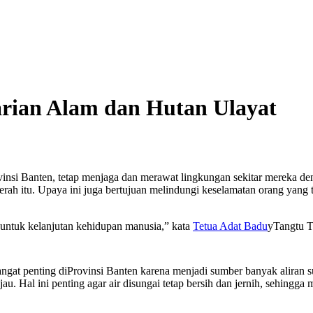
arian Alam dan Hutan Ulayat
si Banten, tetap menjaga dan merawat lingkungan sekitar mereka deng
ah itu. Upaya ini juga bertujuan melindungi keselamatan orang yang ti
 untuk kelanjutan kehidupan manusia,” kata
Tetua Adat Badu
yTangtu T
gat penting diProvinsi Banten karena menjadi sumber banyak aliran sun
 hijau. Hal ini penting agar air disungai tetap bersih dan jernih, sehi