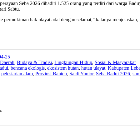
perayaan Seba 2026 dihadiri 1.525 orang yang terdiri dari warga Ba
ari Sabtu.
ke permukiman hak ulayat adat dengan selamat,” katanya menjelaskan, 
04-25
 Daerah
, 
Budaya & Tradisi
, 
Lingkungan Hidup
, 
Sosial & Masyarakat
adui
, 
bencana ekologis
, 
ekosistem hutan
, 
hutan ulayat
, 
Kabupaten Leb
, 
pelestarian alam
, 
Provinsi Banten
, 
Saidi Yunior
, 
Seba Badui 2026
, 
sum
*