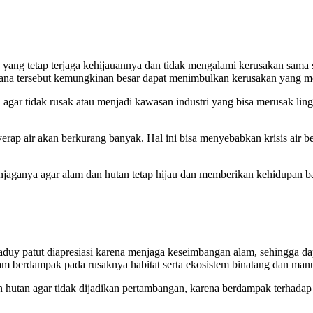
 yang tetap terjaga kehijauannya dan tidak mengalami kerusakan sama s
ncana tersebut kemungkinan besar dapat menimbulkan kerusakan yang me
agar tidak rusak atau menjadi kawasan industri yang bisa merusak li
ap air akan berkurang banyak. Hal ini bisa menyebabkan krisis air b
enjaganya agar alam dan hutan tetap hijau dan memberikan kehidupan 
uy patut diapresiasi karena menjaga keseimbangan alam, sehingga da
m berdampak pada rusaknya habitat serta ekosistem binatang dan manu
 hutan agar tidak dijadikan pertambangan, karena berdampak terhadap 