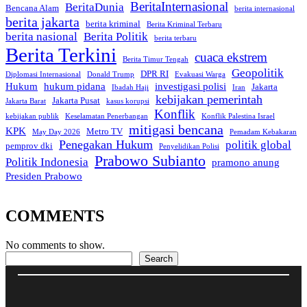
BeritaInternasional
BeritaDunia
Bencana Alam
berita internasional
berita jakarta
berita kriminal
Berita Kriminal Terbaru
berita nasional
Berita Politik
berita terbaru
Berita Terkini
cuaca ekstrem
Berita Timur Tengah
Geopolitik
DPR RI
Diplomasi Internasional
Donald Trump
Evakuasi Warga
Hukum
hukum pidana
investigasi polisi
Jakarta
Ibadah Haji
Iran
kebijakan pemerintah
Jakarta Pusat
Jakarta Barat
kasus korupsi
Konflik
kebijakan publik
Keselamatan Penerbangan
Konflik Palestina Israel
mitigasi bencana
KPK
Metro TV
May Day 2026
Pemadam Kebakaran
Penegakan Hukum
politik global
pemprov dki
Penyelidikan Polisi
Prabowo Subianto
Politik Indonesia
pramono anung
Presiden Prabowo
COMMENTS
No comments to show.
Search
Search