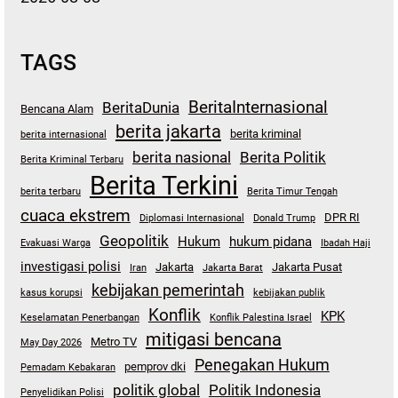
TAGS
BeritaInternasional
BeritaDunia
Bencana Alam
berita jakarta
berita kriminal
berita internasional
berita nasional
Berita Politik
Berita Kriminal Terbaru
Berita Terkini
berita terbaru
Berita Timur Tengah
cuaca ekstrem
DPR RI
Diplomasi Internasional
Donald Trump
Geopolitik
Hukum
hukum pidana
Evakuasi Warga
Ibadah Haji
investigasi polisi
Jakarta
Jakarta Pusat
Iran
Jakarta Barat
kebijakan pemerintah
kasus korupsi
kebijakan publik
Konflik
KPK
Keselamatan Penerbangan
Konflik Palestina Israel
mitigasi bencana
Metro TV
May Day 2026
Penegakan Hukum
pemprov dki
Pemadam Kebakaran
politik global
Politik Indonesia
Penyelidikan Polisi