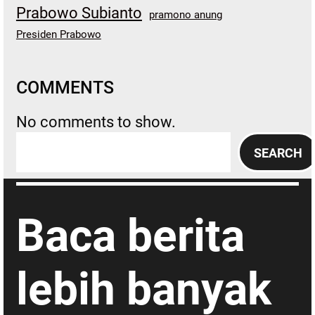
Prabowo Subianto
pramono anung
Presiden Prabowo
COMMENTS
No comments to show.
S
SEARCH
e
a
r
Baca berita
c
h
lebih banyak