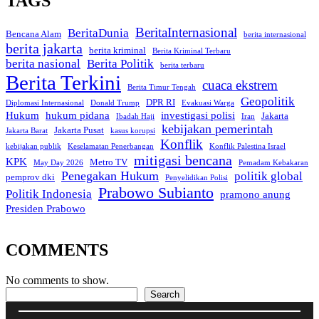
TAGS
BeritaInternasional
BeritaDunia
Bencana Alam
berita internasional
berita jakarta
berita kriminal
Berita Kriminal Terbaru
berita nasional
Berita Politik
berita terbaru
Berita Terkini
cuaca ekstrem
Berita Timur Tengah
Geopolitik
DPR RI
Diplomasi Internasional
Donald Trump
Evakuasi Warga
Hukum
hukum pidana
investigasi polisi
Jakarta
Ibadah Haji
Iran
kebijakan pemerintah
Jakarta Pusat
Jakarta Barat
kasus korupsi
Konflik
kebijakan publik
Keselamatan Penerbangan
Konflik Palestina Israel
mitigasi bencana
KPK
Metro TV
May Day 2026
Pemadam Kebakaran
Penegakan Hukum
politik global
pemprov dki
Penyelidikan Polisi
Prabowo Subianto
Politik Indonesia
pramono anung
Presiden Prabowo
COMMENTS
No comments to show.
Search
Search